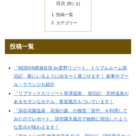
目次
投稿一覧
カテゴリー
投稿一覧
「BEB5沖縄瀬良垣 by星野リゾート」トリプルルーム宿
泊記 家にいるようにゆる〜く過ごせます！ 食事やプー
ル・ラウンジも紹介
「リブマックスリゾート草津温泉」 宿泊記 天然温泉が
あるモダンなホテル 客室風呂もついています！
「深谷花園温泉 花湯の森」の個室「若竹」を利用して
みたのでレポート。貸切露天風呂で旅館に宿泊したよう
な気分が味わえます！