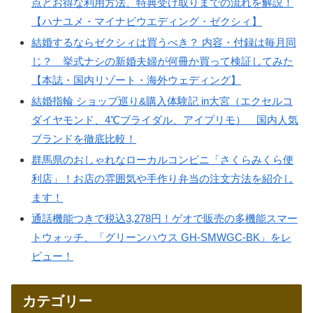
点とお得な利用方法、特典受け取りまでの流れを解説！
【ハナユメ・マイナビウエディング・ゼクシィ】
結婚するならゼクシィは買うべき？ 内容・付録は毎月同
じ？ 挙式ナシの新婚夫婦が何冊か買って検証してみた
【本誌・国内リゾート・海外ウェディング】
結婚指輪 ショップ巡り&購入体験記 in大宮（エクセルコ
ダイヤモンド、4℃ブライダル、アイプリモ） 国内人気
ブランドを徹底比較！
群馬県のおしゃれなローカルコンビニ「さくらみくら便
利店」！お店の雰囲気や手作り弁当の注文方法を紹介し
ます！
通話機能つきで税込3,278円！ゲオで販売の多機能スマー
トウォッチ、「グリーンハウス GH-SMWGC-BK」をレ
ビュー！
カテゴリー