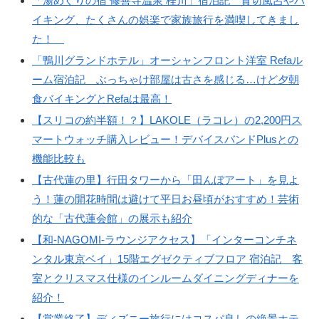
「湯めぐりの宿 修善寺温泉 桂川」宿泊記 貸切風呂やバ
イキング、たくさんの娯楽で家族旅行を満喫してきまし
た！
「鴨川グランドホテル」オーシャンフロント洋室 Refaル
ーム宿泊記 ぶっちゃけ部屋は古さを感じる…けど夕朝
食バイキングとRefaは最高！
【スリコの約半額！？】LAKOLE（ラコレ）の2,200円ス
マートウォッチ購入レビュー！デバイスバンドPlusとの
機能比較も
【古代蓮の里】行田タワーから「田んぼアート」を見よ
う！蓮の開花時間は避けて平日お昼頃がおすすめ！芸術
的な「古代蓮会館」の展示も紹介
【和-NAGOMI-ラウンジアクセス】「インターコンチネ
ンタル東京ベイ」15階エグゼクティブフロア 宿泊記 客
室とクリスマス仕様のインルームダイニングディナーを
紹介！
【営業終了】ディズニー旅行にはコスパ良しの絶景ホテ