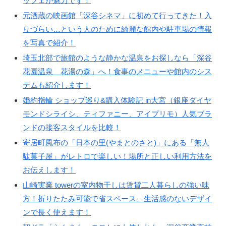
ッフェが魅力です！
元酒蔵の映画館「深谷シネマ」に初めて行ってきた！入
りづらい…という人のために綺麗な館内や駐車場の情報
を写真で紹介！
埼玉北部で旅館のような静かな温泉をお探しなら「深谷
花園温泉 花湯の森」へ！食事のメニューや館内のシス
テムも紹介します！
婚約指輪 ショップ巡り&購入体験記 in大宮（銀座ダイヤ
モンドシライシ、ティファニー、アイプリモ）人気ブラ
ンドの接客スタイルを比較！
寄居町風布の「日本の里(やまとのさと)」にある「無人
駄菓子屋」がレトロで楽しい！場所と正しい利用方法を
お伝えします！
山崎実業 towerの室内物干しは賃貸二人暮らしの強い味
方！折りたたみ可能で省スペース、生活感のないデザイ
ンで長く使えます！