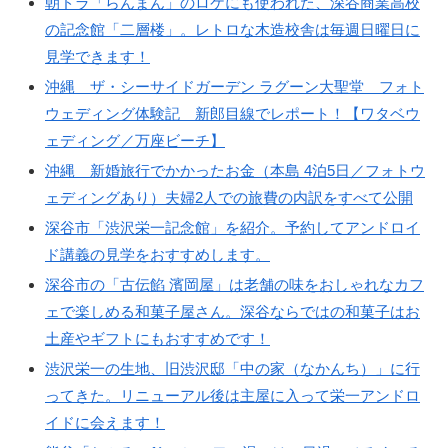
朝ドラ「らんまん」のロケにも使われた、深谷商業高校
の記念館「二層楼」。レトロな木造校舎は毎週日曜日に
見学できます！
沖縄 ザ・シーサイドガーデン ラグーン大聖堂 フォト
ウェディング体験記 新郎目線でレポート！【ワタベウ
ェディング／万座ビーチ】
沖縄 新婚旅行でかかったお金（本島 4泊5日／フォトウ
ェディングあり）夫婦2人での旅費の内訳をすべて公開
深谷市「渋沢栄一記念館」を紹介。予約してアンドロイ
ド講義の見学をおすすめします。
深谷市の「古伝餡 濱岡屋」は老舗の味をおしゃれなカフ
ェで楽しめる和菓子屋さん。深谷ならではの和菓子はお
土産やギフトにもおすすめです！
渋沢栄一の生地、旧渋沢邸「中の家（なかんち）」に行
ってきた。リニューアル後は主屋に入って栄一アンドロ
イドに会えます！