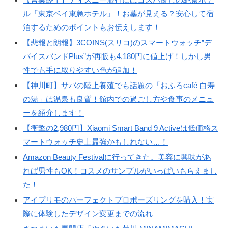
ル「東京ベイ東急ホテル」！お墓が見える？安心して宿
泊するためのポイントもお伝えします！
【悲報と朗報】3COINS(スリコ)のスマートウォッチ”デ
バイスバンドPlus”が再販も4,180円に値上げ！しかし男
性でも手に取りやすい色が追加！
【神川町】サバの陸上養殖でも話題の「おふろcafé 白寿
の湯」は温泉も良質！館内での過ごし方や食事のメニュ
ーを紹介します！
【衝撃の2,980円】Xiaomi Smart Band 9 Activeは低価格ス
マートウォッチ史上最強かもしれない…！
Amazon Beauty Festivalに行ってきた。美容に興味があ
れば男性もOK！コスメのサンプルがいっぱいもらえまし
た！
アイプリモのパーフェクトプロポーズリングを購入！実
際に体験したデザイン変更までの流れ