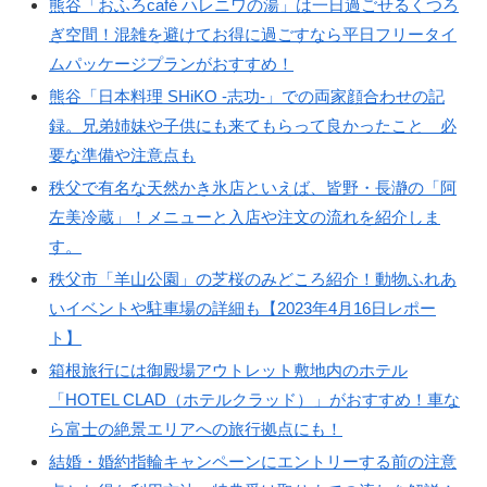
熊谷「おふろcafé ハレニワの湯」は一日過ごせるくつろ
ぎ空間！混雑を避けてお得に過ごすなら平日フリータイ
ムパッケージプランがおすすめ！
熊谷「日本料理 SHiKO -志功-」での両家顔合わせの記
録。兄弟姉妹や子供にも来てもらって良かったこと 必
要な準備や注意点も
秩父で有名な天然かき氷店といえば、皆野・長瀞の「阿
左美冷蔵」！メニューと入店や注文の流れを紹介しま
す。
秩父市「羊山公園」の芝桜のみどころ紹介！動物ふれあ
いイベントや駐車場の詳細も【2023年4月16日レポー
ト】
箱根旅行には御殿場アウトレット敷地内のホテル
「HOTEL CLAD（ホテルクラッド）」がおすすめ！車な
ら富士の絶景エリアへの旅行拠点にも！
結婚・婚約指輪キャンペーンにエントリーする前の注意