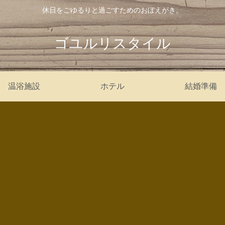
休日をごゆるりと過ごすためのおぼえがき。
ゴユルリスタイル
温浴施設
ホテル
結婚準備