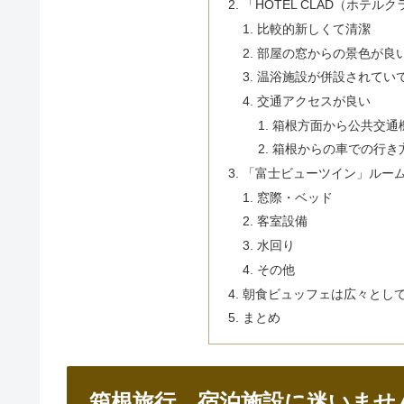
「HOTEL CLAD（ホテ
比較的新しくて清潔
部屋の窓からの景色が良
温浴施設が併設されてい
交通アクセスが良い
箱根方面から公共交通
箱根からの車での行き
「富士ビューツイン」ルー
窓際・ベッド
客室設備
水回り
その他
朝食ビュッフェは広々とし
まとめ
箱根旅行、宿泊施設に迷いませ